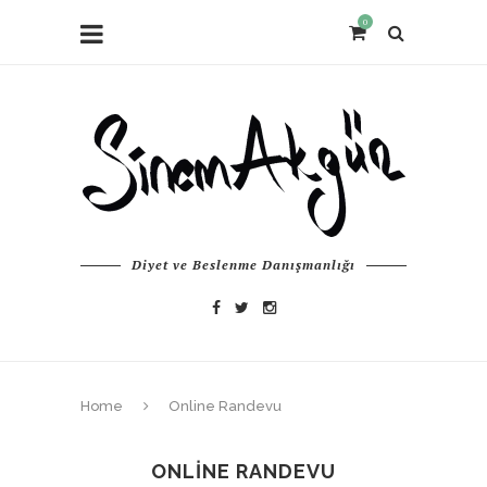
0
Diyet ve Beslenme Danışmanlığı
Home
Online Randevu
ONLINE RANDEVU