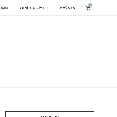
0
TIŞIM
YENI YIL DIYETI
MAĞAZA