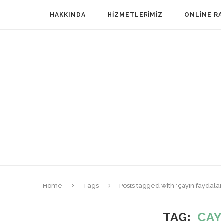
HAKKIMDA
HIZMETLERIMIZ
ONLINE R
Home
Tags
Posts tagged with "çayın faydalar
TAG
ÇAY