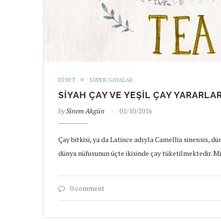
DIYET
SÜPER GIDALAR
SIYAH ÇAY VE YEŞIL ÇAY YARARLAR
by
Sinem Akgün
01/10/2016
Çay bitkisi, ya da Latince adıyla Camellia sinensis, d
dünya nüfusunun üçte ikisinde çay tüketilmektedir. Mi
0 comment