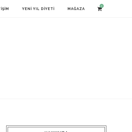
0
TIŞIM
YENI YIL DIYETI
MAĞAZA