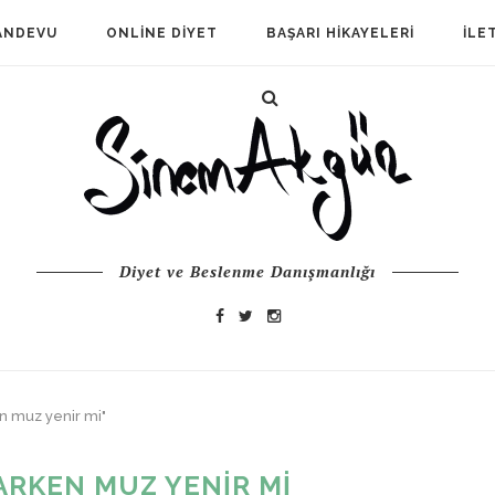
ANDEVU
ONLINE DIYET
BAŞARI HIKAYELERI
İLE
Diyet ve Beslenme Danışmanlığı
n muz yenir mi"
ARKEN MUZ YENIR MI