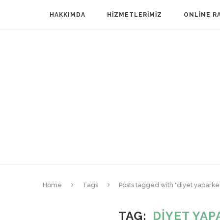
HAKKIMDA
HIZMETLERIMIZ
ONLINE R
Home
Tags
Posts tagged with "diyet yaparke
TAG
DIYET YAP