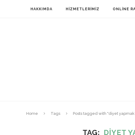
HAKKIMDA
HIZMETLERIMIZ
ONLINE R
Home
Tags
Posts tagged with "diyet yapmak 
TAG
DIYET 