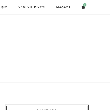
0
TIŞIM
YENI YIL DIYETI
MAĞAZA