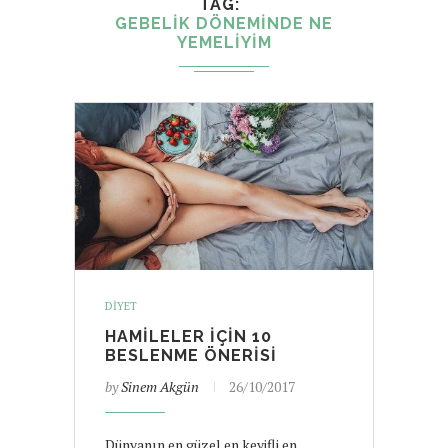
TAG
GEBELIK DÖNEMINDE NE
YEMELIYIM
DIYET
HAMILELER IÇIN 10
BESLENME ÖNERISI
by
Sinem Akgün
26/10/2017
Dünyanın en güzel en keyifli en