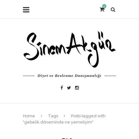
0
Diyet ve Beslenme Danışmanlığı
Home
Tags
Posts tagged with
"gebelik döneminde ne yemeliyim"