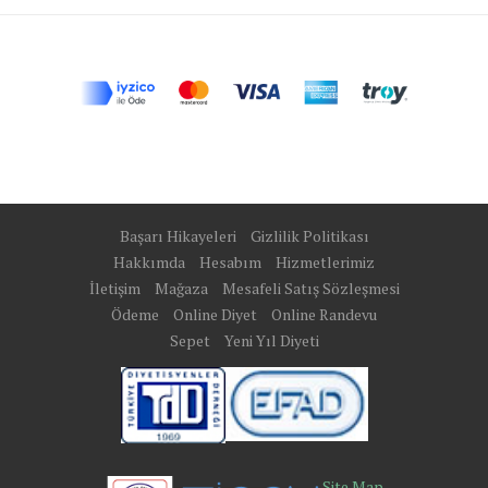
Başarı Hikayeleri
Gizlilik Politikası
Hakkımda
Hesabım
Hizmetlerimiz
İletişim
Mağaza
Mesafeli Satış Sözleşmesi
Ödeme
Online Diyet
Online Randevu
Sepet
Yeni Yıl Diyeti
Site Map