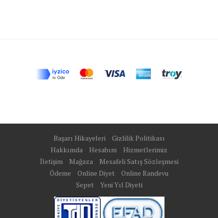
Başarı Hikayeleri
Gizlilik Politikası
Hakkımda
Hesabım
Hizmetlerimiz
İletişim
Mağaza
Mesafeli Satış Sözleşmesi
Ödeme
Online Diyet
Online Randevu
Sepet
Yeni Yıl Diyeti