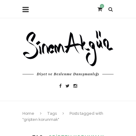
0
Diyet ve Beslenme Danışmanlığı
Home
Tags
Posts tagged with
"gripten korunmak"