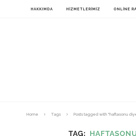
HAKKIMDA
HIZMETLERIMIZ
ONLINE R
Home
Tags
Posts tagged with "haftasonu di
TAG
HAFTASONU