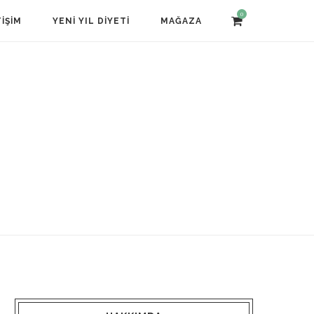
0
TIŞIM
YENI YIL DIYETI
MAĞAZA