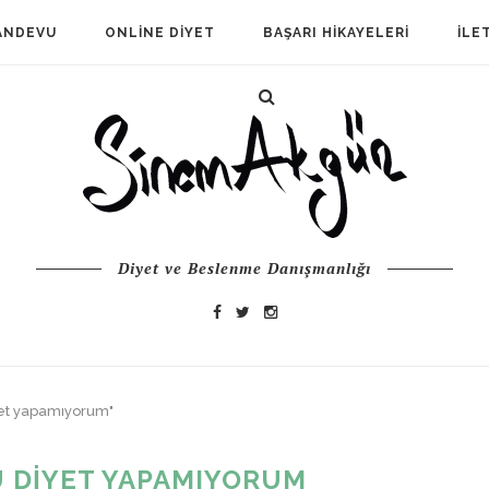
ANDEVU
ONLINE DIYET
BAŞARI HIKAYELERI
İLE
Diyet ve Beslenme Danışmanlığı
yet yapamıyorum"
 DIYET YAPAMIYORUM