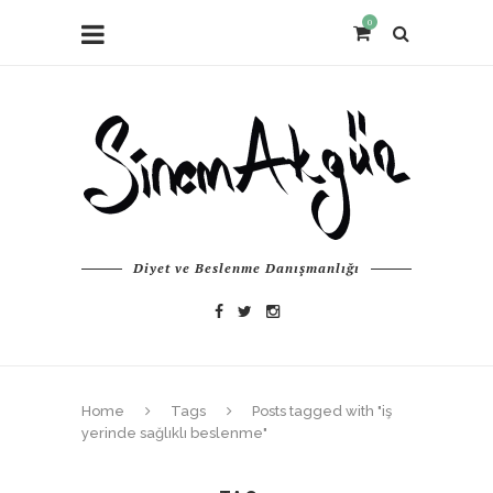
0
Diyet ve Beslenme Danışmanlığı
Home
Tags
Posts tagged with "iş
yerinde sağlıklı beslenme"