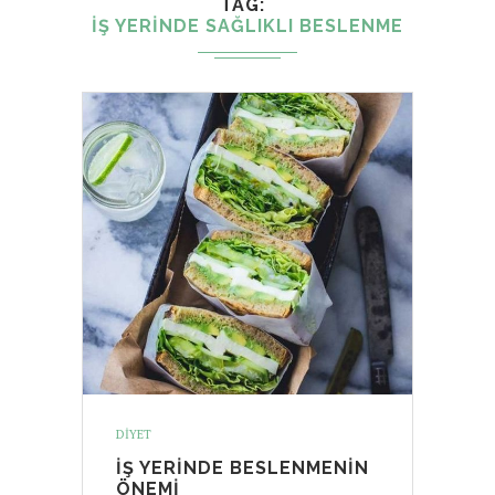
TAG
IŞ YERINDE SAĞLIKLI BESLENME
DIYET
İŞ YERINDE BESLENMENIN
ÖNEMI