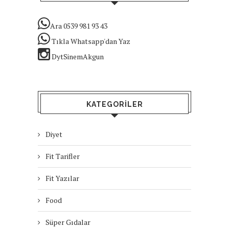
Ara 0539 981 93 43
Tıkla Whatsapp'dan Yaz
DytSinemAkgun
KATEGORILER
Diyet
Fit Tarifler
Fit Yazılar
Food
Süper Gıdalar