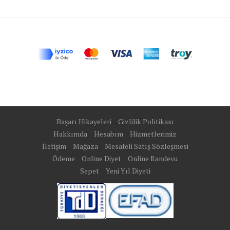
Başarı Hikayeleri
Gizlilik Politikası
Hakkımda
Hesabım
Hizmetlerimiz
İletişim
Mağaza
Mesafeli Satış Sözleşmesi
Ödeme
Online Diyet
Online Randevu
Sepet
Yeni Yıl Diyeti