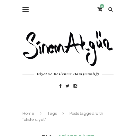
0
Diyet ve Beslenme Danışmanlığı
Home
Tags
Posts tagged with
"ofiste diyet"