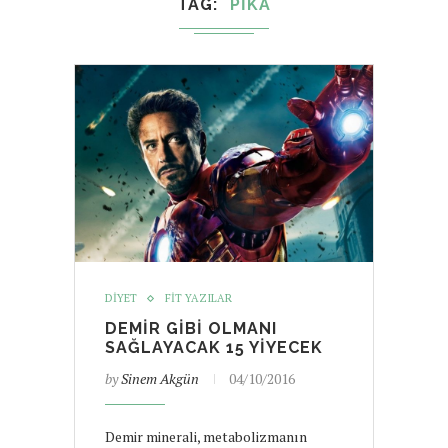
TAG
PIKA
DIYET
FIT YAZILAR
DEMIR GIBI OLMANI
SAĞLAYACAK 15 YIYECEK
by
Sinem Akgün
04/10/2016
Demir minerali, metabolizmanın