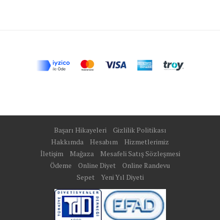
Başarı Hikayeleri
Gizlilik Politikası
Hakkımda
Hesabım
Hizmetlerimiz
İletişim
Mağaza
Mesafeli Satış Sözleşmesi
Ödeme
Online Diyet
Online Randevu
Sepet
Yeni Yıl Diyeti