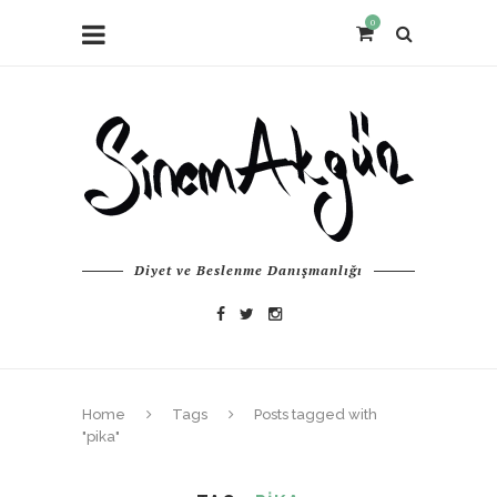
0
Diyet ve Beslenme Danışmanlığı
Home
Tags
Posts tagged with
"pika"