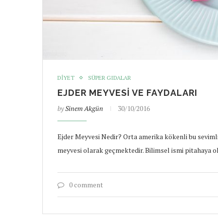
DIYET
SÜPER GIDALAR
EJDER MEYVESI VE FAYDALARI
by
Sinem Akgün
30/10/2016
Ejder Meyvesi Nedir? Orta amerika kökenli bu sevimli
meyvesi olarak geçmektedir. Bilimsel ismi pitahaya o
0 comment