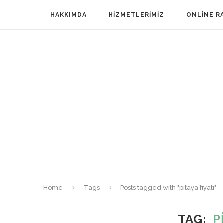
HAKKIMDA
HIZMETLERIMIZ
ONLINE R
Home
Tags
Posts tagged with "pitaya fiyatı"
TAG
P