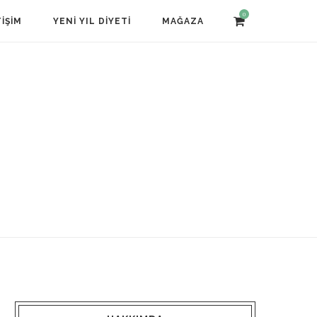
0
TIŞIM
YENI YIL DIYETI
MAĞAZA