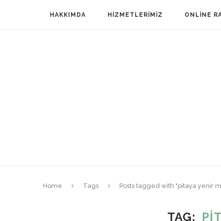
HAKKIMDA
HIZMETLERIMIZ
ONLINE R
Home
Tags
Posts tagged with "pitaya yenir m
TAG
PI