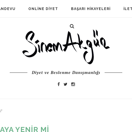
ANDEVU
ONLINE DIYET
BAŞARI HIKAYELERI
İLE
Diyet ve Beslenme Danışmanlığı
i"
TAYA YENIR MI