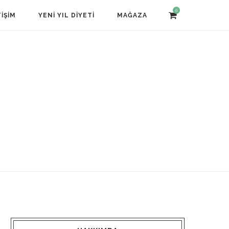
0
TIŞIM
YENI YIL DIYETI
MAĞAZA