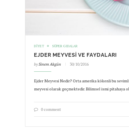
DIYET
SÜPER GIDALAR
EJDER MEYVESI VE FAYDALARI
by
Sinem Akgün
30/10/2016
Ejder Meyvesi Nedir? Orta amerika kökenli bu sevimli
meyvesi olarak geçmektedir. Bilimsel ismi pitahaya o
0 comment