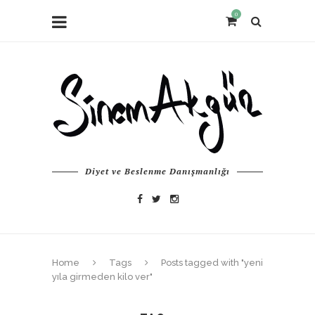
0
Diyet ve Beslenme Danışmanlığı
Home
Tags
Posts tagged with "yeni
yıla girmeden kilo ver"