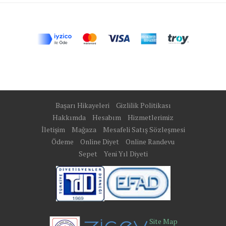
Başarı Hikayeleri
Gizlilik Politikası
Hakkımda
Hesabım
Hizmetlerimiz
İletişim
Mağaza
Mesafeli Satış Sözleşmesi
Ödeme
Online Diyet
Online Randevu
Sepet
Yeni Yıl Diyeti
Site Map