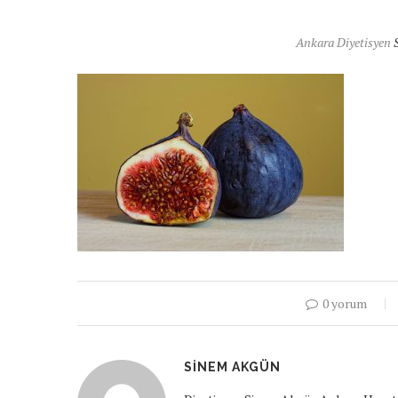
Ankara Diyetisyen
0 yorum
SINEM AKGÜN