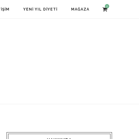
0
TIŞIM
YENI YIL DIYETI
MAĞAZA