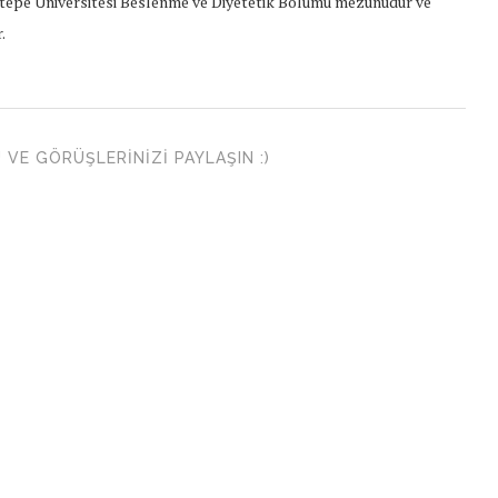
epe Üniversitesi Beslenme ve Diyetetik Bölümü mezunudur ve
.
VE GÖRÜŞLERINIZI PAYLAŞIN :)