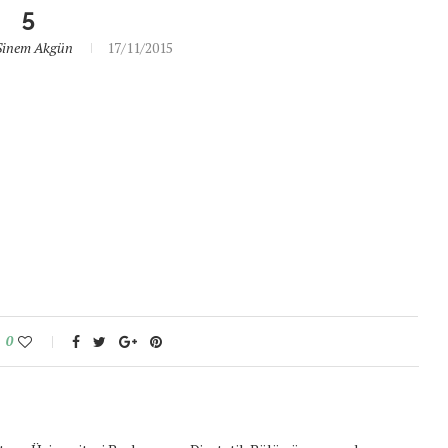
5
Sinem Akgün
17/11/2015
0