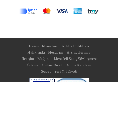
Başarı Hikayeleri
Gizlilik Politikası
Hakkımda
Hesabım
Hizmetlerimiz
İletişim
Mağaza
Mesafeli Satış Sözleşmesi
Ödeme
Online Diyet
Online Randevu
Sepet
Yeni Yıl Diyeti
Site Map