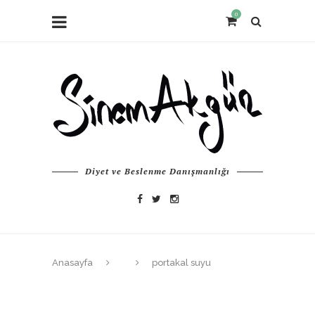
0
Diyet ve Beslenme Danışmanlığı
Anasayfa
portakal suyu