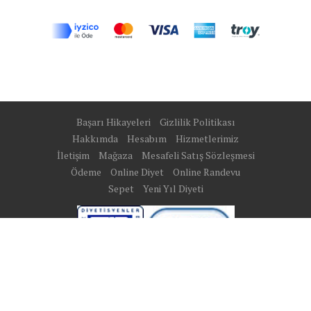
Başarı Hikayeleri
Gizlilik Politikası
Hakkımda
Hesabım
Hizmetlerimiz
İletişim
Mağaza
Mesafeli Satış Sözleşmesi
Ödeme
Online Diyet
Online Randevu
Sepet
Yeni Yıl Diyeti
Site Map