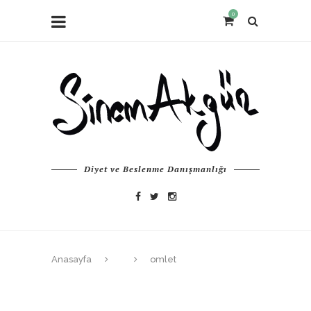
0
Diyet ve Beslenme Danışmanlığı
Anasayfa
omlet