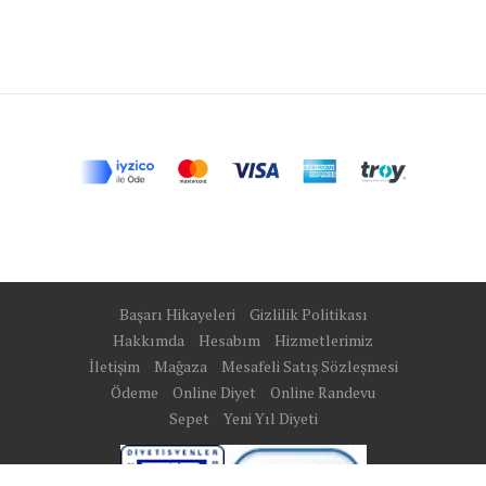
Başarı Hikayeleri
Gizlilik Politikası
Hakkımda
Hesabım
Hizmetlerimiz
İletişim
Mağaza
Mesafeli Satış Sözleşmesi
Ödeme
Online Diyet
Online Randevu
Sepet
Yeni Yıl Diyeti