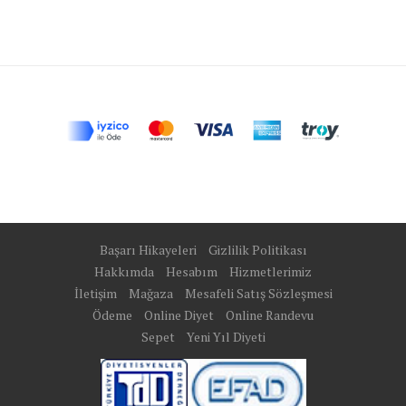
Başarı Hikayeleri
Gizlilik Politikası
Hakkımda
Hesabım
Hizmetlerimiz
İletişim
Mağaza
Mesafeli Satış Sözleşmesi
Ödeme
Online Diyet
Online Randevu
Sepet
Yeni Yıl Diyeti