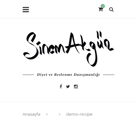
0
Diyet ve Beslenme Danışmanlığı
Anasayfa
demo-recipe