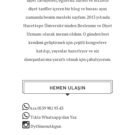
diyet tavsiyeleri, egzersiz türleri ve lezzetli
diyet tarifler içeren bir blog ve burası aynı
zamanda benim mesleki sayfam. 2013 yılında
Hacettepe Üniversite'sinden Beslenme ve Diyet
Uzmanı olarak mezun oldum. O günden beri
kendimi geliştirmek için çeşitli kongrelere
katılıp, yayınlar hazırlıyor ve siz
danışanlarıma yararlı olmak için çabalıyorum.
HEMEN ULAŞIN
Ara 0539 981 93 43
Tıkla Whatsapp'dan Yaz
DytSinemAkgun