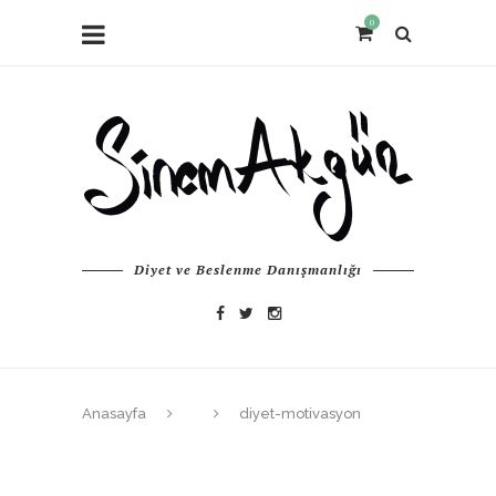
0
Diyet ve Beslenme Danışmanlığı
Anasayfa
diyet-motivasyon