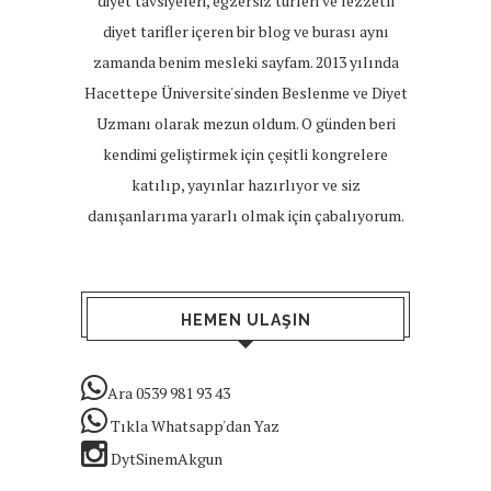
diyet tavsiyeleri, egzersiz türleri ve lezzetli
diyet tarifler içeren bir blog ve burası aynı
zamanda benim mesleki sayfam. 2013 yılında
Hacettepe Üniversite'sinden Beslenme ve Diyet
Uzmanı olarak mezun oldum. O günden beri
kendimi geliştirmek için çeşitli kongrelere
katılıp, yayınlar hazırlıyor ve siz
danışanlarıma yararlı olmak için çabalıyorum.
HEMEN ULAŞIN
Ara 0539 981 93 43
Tıkla Whatsapp'dan Yaz
DytSinemAkgun