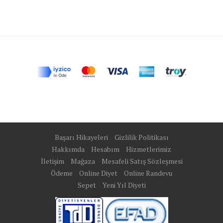
Başarı Hikayeleri
Gizlilik Politikası
Hakkımda
Hesabım
Hizmetlerimiz
İletişim
Mağaza
Mesafeli Satış Sözleşmesi
Ödeme
Online Diyet
Online Randevu
Sepet
Yeni Yıl Diyeti