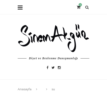
0
Diyet ve Beslenme Danışmanlığı
Anasayfa
su