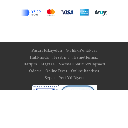
Başarı Hikayeleri
Gizlilik Politikası
Hakkımda
Hesabım
Hizmetlerimiz
İletişim
Mağaza
Mesafeli Satış Sözleşmesi
Ödeme
Online Diyet
Online Randevu
Sepet
Yeni Yıl Diyeti
Site Map