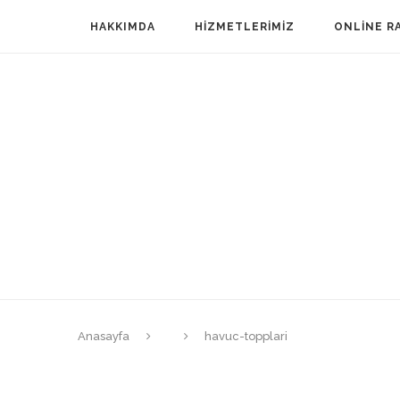
HAKKIMDA
HIZMETLERIMIZ
ONLINE R
Anasayfa
havuc-topplari