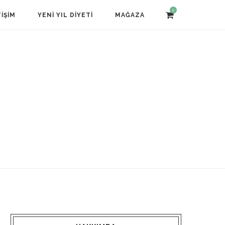
0
TIŞIM
YENI YIL DIYETI
MAĞAZA