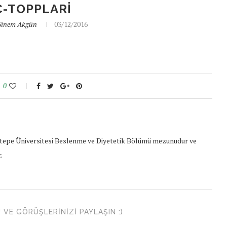
-TOPPLARI
Sinem Akgün
03/12/2016
0
epe Üniversitesi Beslenme ve Diyetetik Bölümü mezunudur ve
.
VE GÖRÜŞLERINIZI PAYLAŞIN :)