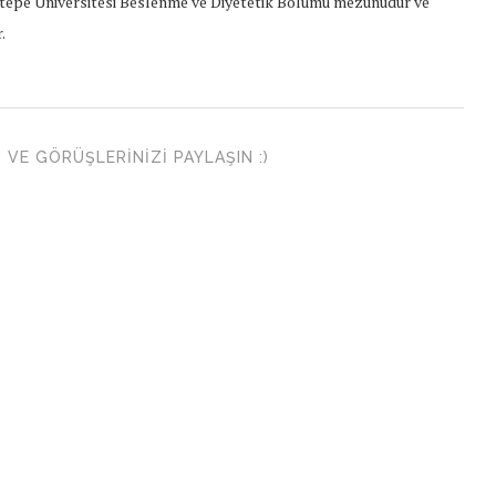
epe Üniversitesi Beslenme ve Diyetetik Bölümü mezunudur ve
.
VE GÖRÜŞLERINIZI PAYLAŞIN :)