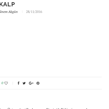
KALP
Sinem Akgün
28/11/2016
0