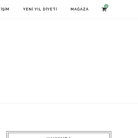
0
TIŞIM
YENI YIL DIYETI
MAĞAZA