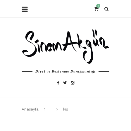
0
Diyet ve Beslenme Danışmanlığı
Anasayfa
kış