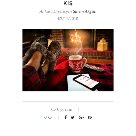
KIŞ
Ankara Diyetisyen
Sinem Akgün
02/11/2018
0 yorum
0