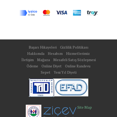
Başarı Hikayeleri
Gizlilik Politikası
Hakkımda
Hesabım
Hizmetlerimiz
İletişim
Mağaza
Mesafeli Satış Sözleşmesi
Ödeme
Online Diyet
Online Randevu
Sepet
Yeni Yıl Diyeti
Site Map