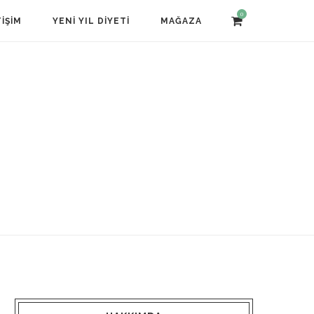
0
TIŞIM
YENI YIL DIYETI
MAĞAZA