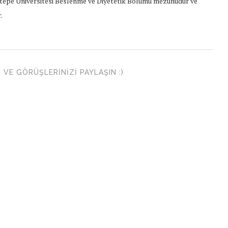
epe Üniversitesi Beslenme ve Diyetetik Bölümü mezunudur ve
.
VE GÖRÜŞLERINIZI PAYLAŞIN :)