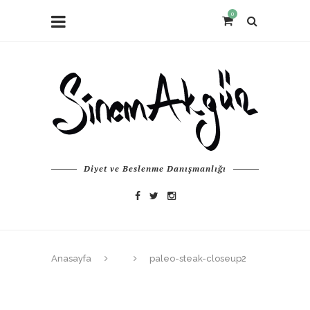
0
Diyet ve Beslenme Danışmanlığı
Anasayfa
paleo-steak-closeup2