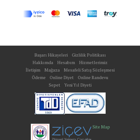
Başarı Hikayeleri
Gizlilik Politikası
Hakkımda
Hesabım
Hizmetlerimiz
İletişim
Mağaza
Mesafeli Satış Sözleşmesi
Ödeme
Online Diyet
Online Randevu
Sepet
Yeni Yıl Diyeti
Site Map