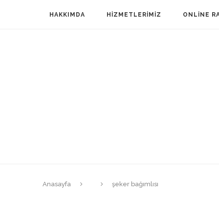
HAKKIMDA
HIZMETLERIMIZ
ONLINE R
Anasayfa
şeker bağımlısı