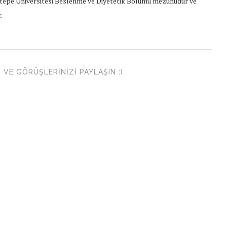
epe Üniversitesi Beslenme ve Diyetetik Bölümü mezunudur ve
.
VE GÖRÜŞLERINIZI PAYLAŞIN :)