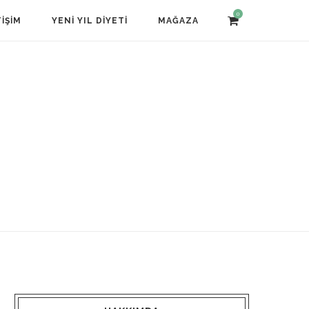
0
TIŞIM
YENI YIL DIYETI
MAĞAZA