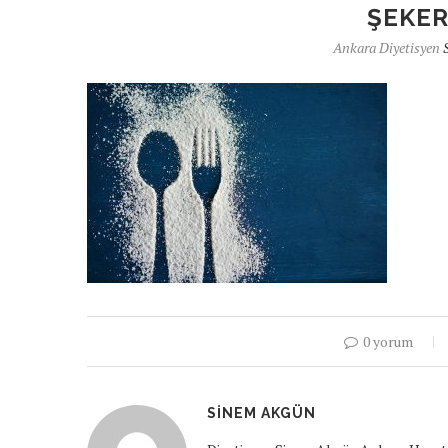
ŞEKER
Ankara Diyetisyen
0 yorum
SINEM AKGÜN