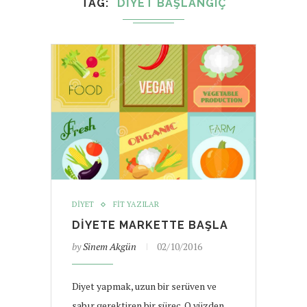
TAG
DIYET BAŞLANGIÇ
DIYET
FIT YAZILAR
DIYETE MARKETTE BAŞLA
by
Sinem Akgün
02/10/2016
Diyet yapmak, uzun bir serüven ve
sabır gerektiren bir süreç. O yüzden