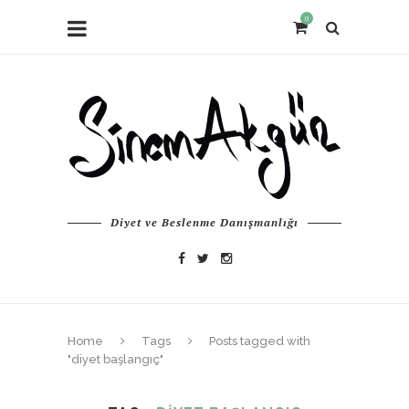
0
Diyet ve Beslenme Danışmanlığı
Home
Tags
Posts tagged with
"diyet başlangıç"