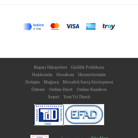
Başarı Hikayeleri
Gizlilik Politikası
Hakkımda
Hesabım
Hizmetlerimiz
İletişim
Mağaza
Mesafeli Satış Sözleşmesi
Ödeme
Online Diyet
Online Randevu
Sepet
Yeni Yıl Diyeti
Site Map