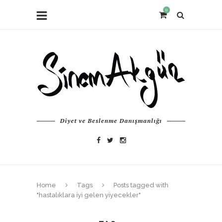
0
Diyet ve Beslenme Danışmanlığı
Home
Tags
Posts tagged with
"hastalıklara iyi gelen yiyecekler"