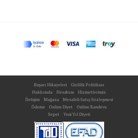
Başarı Hikayeleri
Gizlilik Politikası
Hakkımda
Hesabım
Hizmetlerimiz
İletişim
Mağaza
Mesafeli Satış Sözleşmesi
Ödeme
Online Diyet
Online Randevu
Sepet
Yeni Yıl Diyeti