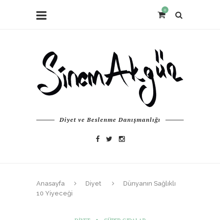
0
Diyet ve Beslenme Danışmanlığı
Anasayfa
Diyet
Dünyanın Sağlıklı
10 Yiyeceği