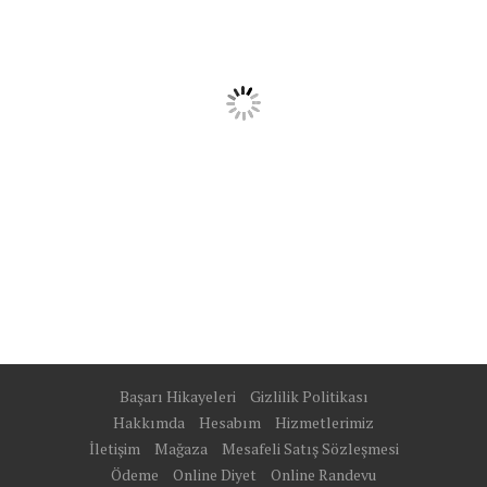
Başarı Hikayeleri
Gizlilik Politikası
Hakkımda
Hesabım
Hizmetlerimiz
İletişim
Mağaza
Mesafeli Satış Sözleşmesi
Ödeme
Online Diyet
Online Randevu