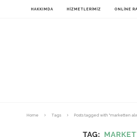
HAKKIMDA
HIZMETLERIMIZ
ONLINE R
Home
Tags
Posts tagged with "marketten alı
TAG
MARKET