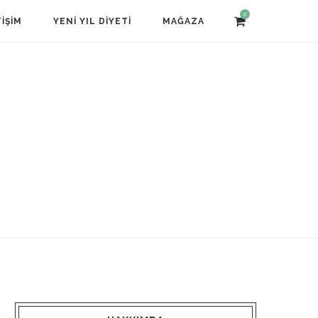
0
TIŞIM
YENI YIL DIYETI
MAĞAZA