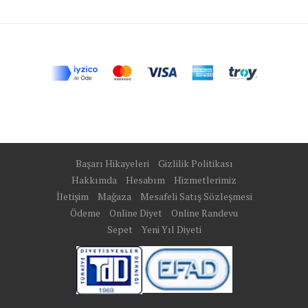
Başarı Hikayeleri
Gizlilik Politikası
Hakkımda
Hesabım
Hizmetlerimiz
İletişim
Mağaza
Mesafeli Satış Sözleşmesi
Ödeme
Online Diyet
Online Randevu
Sepet
Yeni Yıl Diyeti