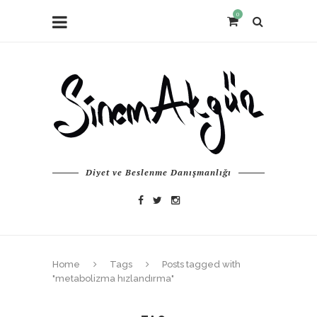
0
Diyet ve Beslenme Danışmanlığı
Home
Tags
Posts tagged with
"metabolizma hızlandırma"