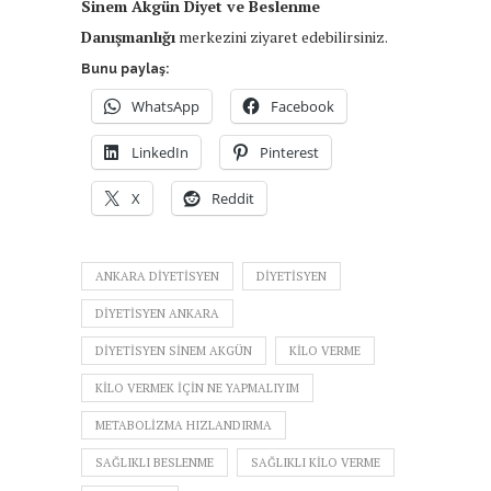
Sinem Akgün Diyet ve Beslenme
Danışmanlığı
merkezini ziyaret edebilirsiniz.
Bunu paylaş:
WhatsApp
Facebook
LinkedIn
Pinterest
X
Reddit
ANKARA DIYETISYEN
DIYETISYEN
DIYETISYEN ANKARA
DIYETISYEN SINEM AKGÜN
KILO VERME
KILO VERMEK IÇIN NE YAPMALIYIM
METABOLIZMA HIZLANDIRMA
SAĞLIKLI BESLENME
SAĞLIKLI KILO VERME