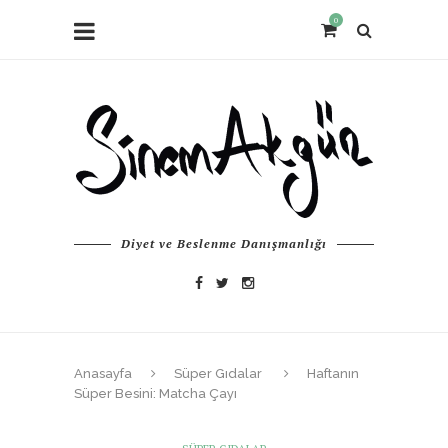
0
Diyet ve Beslenme Danışmanlığı
Anasayfa
Süper Gıdalar
Haftanın
Süper Besini: Matcha Çayı