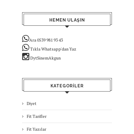
HEMEN ULAŞIN
Ara 0539 981 93 43
Tıkla Whatsapp'dan Yaz
DytSinemAkgun
KATEGORILER
Diyet
Fit Tarifler
Fit Yazılar