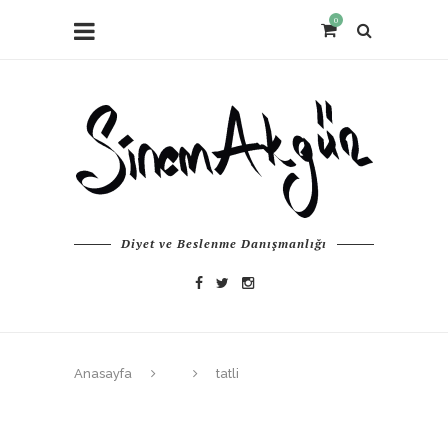
0
Diyet ve Beslenme Danışmanlığı
Anasayfa
tatli