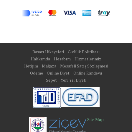
Başarı Hikayeleri
Gizlilik Politikası
Hakkımda
Hesabım
Hizmetlerimiz
İletişim
Mağaza
Mesafeli Satış Sözleşmesi
Ödeme
Online Diyet
Online Randevu
Sepet
Yeni Yıl Diyeti
Site Map