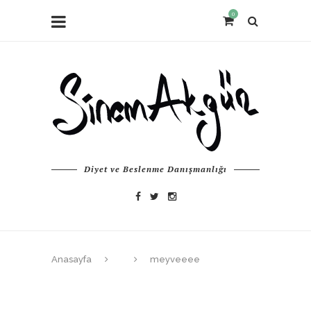
0
Diyet ve Beslenme Danışmanlığı
Anasayfa
meyveeee