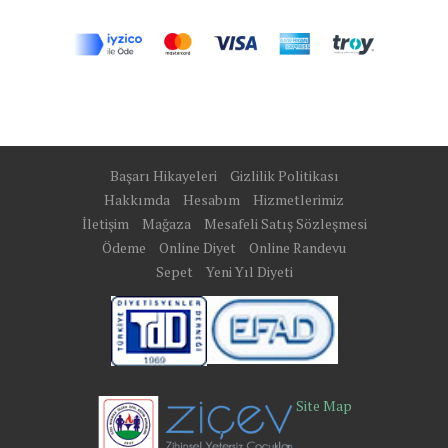
Başarı Hikayeleri
Gizlilik Politikası
Hakkımda
Hesabım
Hizmetlerimiz
İletişim
Mağaza
Mesafeli Satış Sözleşmesi
Ödeme
Online Diyet
Online Randevu
Sepet
Yeni Yıl Diyeti
Site Map