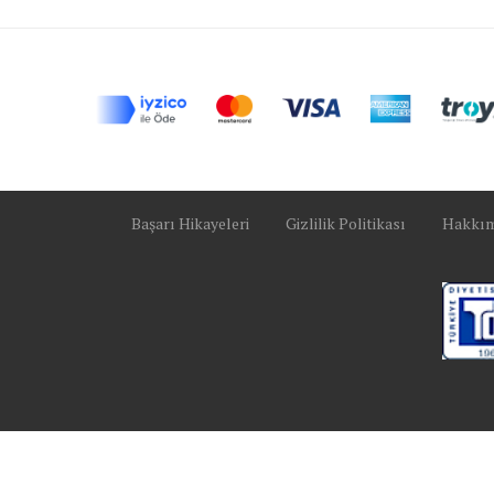
Başarı Hikayeleri
Gizlilik Politikası
Hakkı