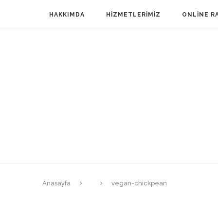
HAKKIMDA
HIZMETLERIMIZ
ONLINE R
Anasayfa
vegan-chickpean