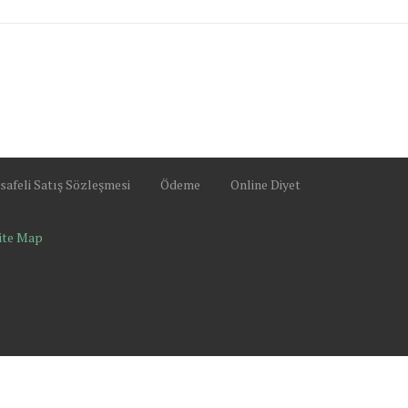
afeli Satış Sözleşmesi
Ödeme
Online Diyet
ite Map