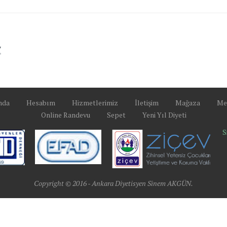
mda
Hesabım
Hizmetlerimiz
İletişim
Mağaza
Mes
Online Randevu
Sepet
Yeni Yıl Diyeti
S
Copyright © 2016 - Ankara Diyetisyen Sinem AKGÜN.