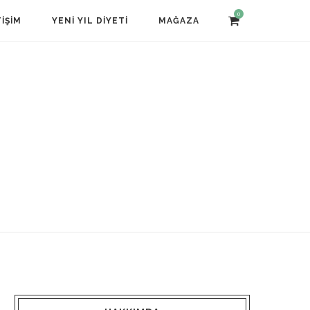
0
TIŞIM
YENI YIL DIYETI
MAĞAZA