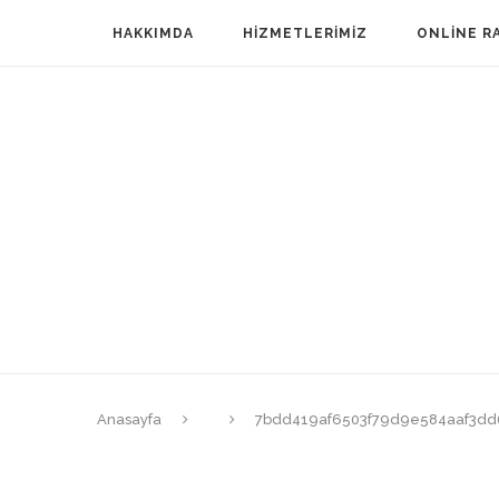
HAKKIMDA
HIZMETLERIMIZ
ONLINE R
Anasayfa
7bdd419af6503f79d9e584aaf3dd