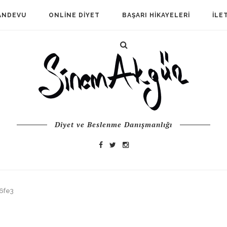
ANDEVU
ONLINE DIYET
BAŞARI HIKAYELERI
İLE
Diyet ve Beslenme Danışmanlığı
6fe3