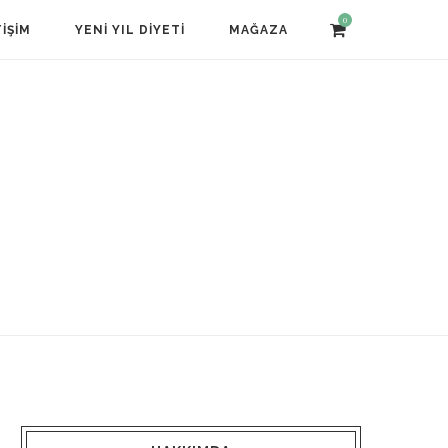
0
TIŞIM
YENI YIL DIYETI
MAĞAZA