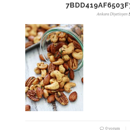
7BDD419AF6503F
Ankara Diyetisyen
0 yorum