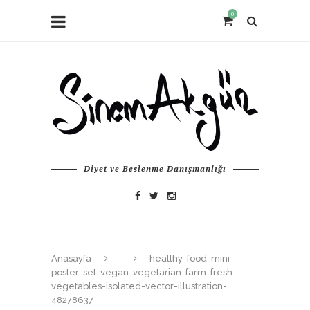
0
Diyet ve Beslenme Danışmanlığı
Anasayfa
healthy-food-mini-
poster-set-vegan-vegetarian-farm-fresh-
vegetables-isolated-vector-illustration-
48278637