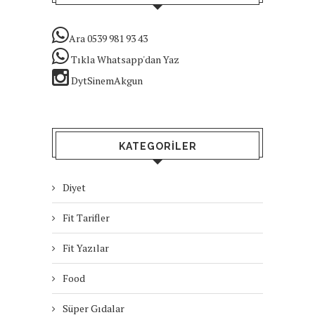
Ara 0539 981 93 43
Tıkla Whatsapp'dan Yaz
DytSinemAkgun
KATEGORILER
Diyet
Fit Tarifler
Fit Yazılar
Food
Süper Gıdalar