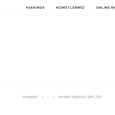
HAKKIMDA
HIZMETLERIMIZ
ONLINE R
Anasayfa
people-2592247_960_720