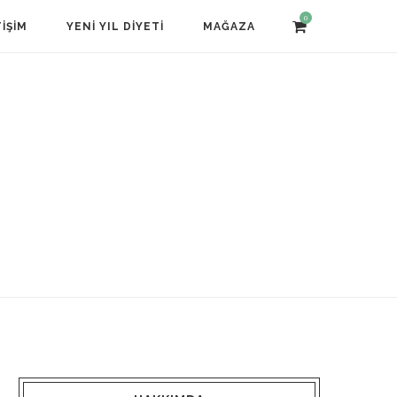
0
TIŞIM
YENI YIL DIYETI
MAĞAZA