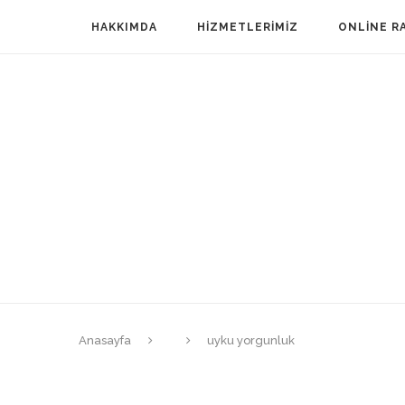
HAKKIMDA
HIZMETLERIMIZ
ONLINE R
Anasayfa
uyku yorgunluk