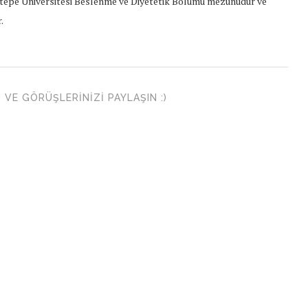
epe Üniversitesi Beslenme ve Diyetetik Bölümü mezunudur ve
.
VE GÖRÜŞLERINIZI PAYLAŞIN :)