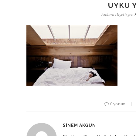
UYKU 
Ankara Diyetisyen
0 yorum
SINEM AKGÜN