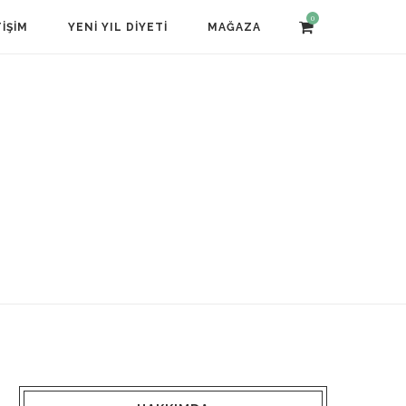
0
TIŞIM
YENI YIL DIYETI
MAĞAZA