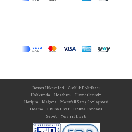
Başarı Hikayeleri
Gizlilik Politikası
Hakkımda
Hesabım
Hizmetlerimiz
İletişim
Mağaza
Mesafeli Satış Sözleşmesi
Ödeme
Online Diyet
Online Randevu
Sepet
Yeni Yıl Diyeti