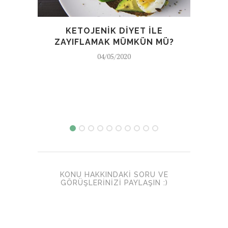
HA
KETOJENIK DIYET ILE
ZAYIFLAMAK MÜMKÜN MÜ?
04/05/2020
KONU HAKKINDAKI SORU VE
GÖRÜŞLERINIZI PAYLAŞIN :)