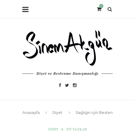
0
Diyet ve Beslenme Danışmanlığı
Anasayfa
Diyet
Sağlığın için Beslen
DIYET
FIT YAZILAR