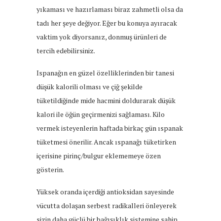
yıkaması ve hazırlaması biraz zahmetli olsa da
tadı her şeye değiyor. Eğer bu konuya ayıracak
vaktim yok diyorsanız, donmuş ürünleri de
tercih edebilirsiniz.
Ispanağın en güzel özelliklerinden bir tanesi
düşük kalorili olması ve çiğ şekilde
tüketildiğinde mide hacmini doldurarak düşük
kalori ile öğün geçirmenizi sağlaması. Kilo
vermek isteyenlerin haftada birkaç gün ıspanak
tüketmesi önerilir. Ancak ıspanağı tüketirken
içerisine pirinç/bulgur eklememeye özen
gösterin.
Yüksek oranda içerdiği antioksidan sayesinde
vücutta dolaşan serbest radikalleri önleyerek
sizin daha güçlü bir bağışıklık sistemine sahip