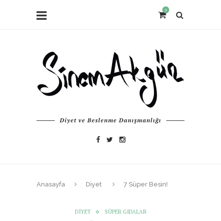
0
Diyet ve Beslenme Danışmanlığı
Anasayfa
Diyet
7 Süper Besin!
DIYET
SÜPER GIDALAR