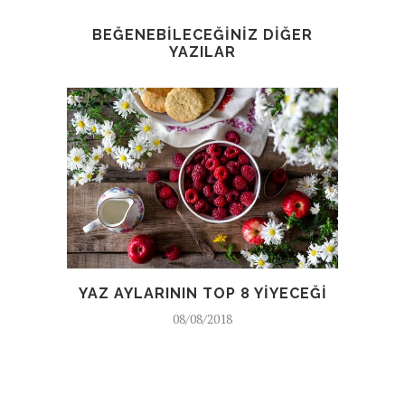
BEĞENEBILECEĞINIZ DIĞER
YAZILAR
YAZ AYLARININ TOP 8 YIYECEĞI
VIT
08/08/2018