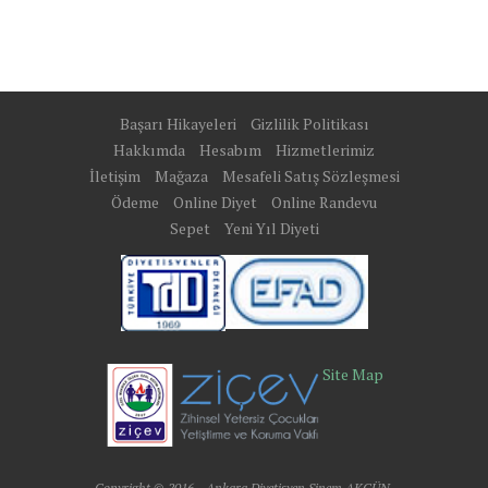
Başarı Hikayeleri
Gizlilik Politikası
Hakkımda
Hesabım
Hizmetlerimiz
İletişim
Mağaza
Mesafeli Satış Sözleşmesi
Ödeme
Online Diyet
Online Randevu
Sepet
Yeni Yıl Diyeti
Site Map
Copyright © 2016 - Ankara Diyetisyen Sinem AKGÜN.