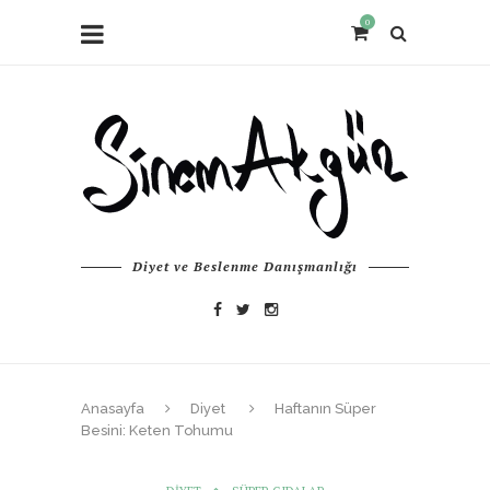
0
Diyet ve Beslenme Danışmanlığı
Anasayfa
Diyet
Haftanın Süper
Besini: Keten Tohumu