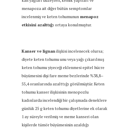
kan yağları düzeyleri, kemik yapıları ve
menapoza ait diğer bütün semptomlar
incelenmiş ve keten tohumunun
menapoz
etkisini azalttığ
ı ortaya konulmuştur.
Kanser ve lignan
ilişkisi incelenecek olursa;
diyete keten tohumu unu veya yağı çıkarılmış
keten tohumu yiyeceği eklenmesi epitel hücre
büyümesini dişi fare meme bezlerinde %38,8–
55,4 oranlarında azalttığı görülmüştür. Keten
tohumu kanser ilişkisinin menopozlu
kadınlarda incelendiği bir çalışmada deneklere
günlük 25 g keten tohumu diyetlerine ek olarak
1 ay süreyle verilmiş ve meme kanseri olan
kişilerde tümör büyümesinin azaldığı