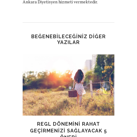
Ankara Diyetisyen hizmeti vermektedir.
BEĞENEBILECEĞINIZ DIĞER
YAZILAR
DI
REGL DÖNEMINI RAHAT
GEÇIRMENIZI SAĞLAYACAK 5