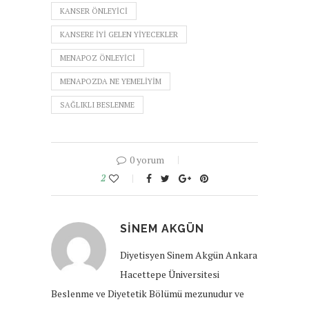
KANSER ÖNLEYICI
KANSERE IYI GELEN YIYECEKLER
MENAPOZ ÖNLEYICI
MENAPOZDA NE YEMELIYIM
SAĞLIKLI BESLENME
0 yorum
2
SINEM AKGÜN
Diyetisyen Sinem Akgün Ankara
Hacettepe Üniversitesi
Beslenme ve Diyetetik Bölümü mezunudur ve