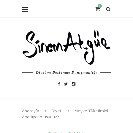
0
Diyet ve Beslenme Danışmanlığı
Anasayfa
Diyet
Meyve Tüketimini
Abartıyor musunuz?