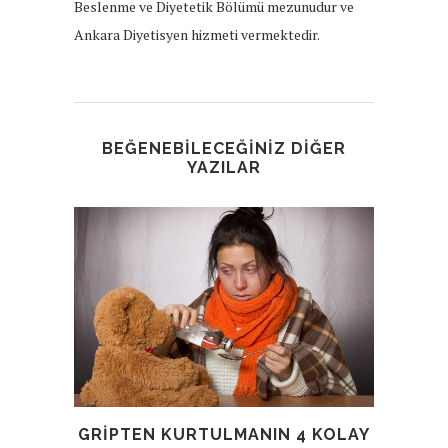
Beslenme ve Diyetetik Bölümü mezunudur ve
Ankara Diyetisyen hizmeti vermektedir.
BEĞENEBILECEĞINIZ DIĞER
YAZILAR
ZA
GRIPTEN KURTULMANIN 4 KOLAY