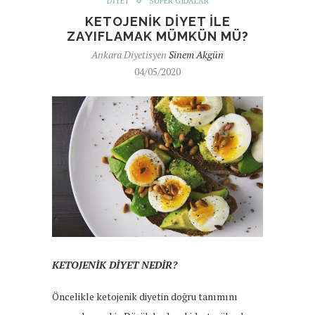
DIYET
SÜPER GIDALAR
KETOJENIK DIYET ILE
ZAYIFLAMAK MÜMKÜN MÜ?
Ankara Diyetisyen
Sinem Akgün
04/05/2020
KETOJENİK DİYET NEDİR?
Öncelikle ketojenik diyetin doğru tanımını