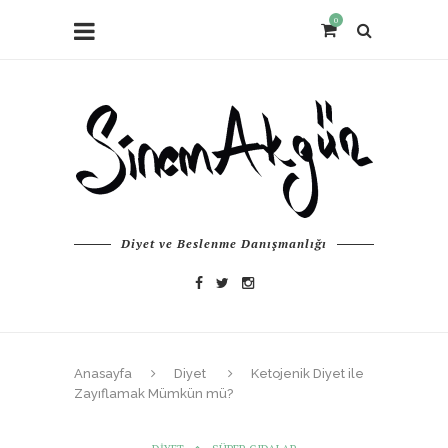
0
Diyet ve Beslenme Danışmanlığı
Anasayfa
Diyet
Ketojenik Diyet ile
Zayıflamak Mümkün mü?