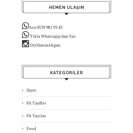
HEMEN ULAŞIN
Ara 0539 981 93 43
Tıkla Whatsapp'dan Yaz
DytSinemAkgun
KATEGORILER
Diyet
Fit Tarifler
Fit Yazılar
Food