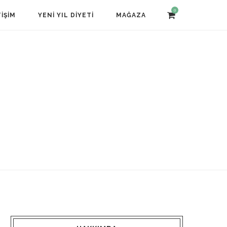
0
TIŞIM
YENI YIL DIYETI
MAĞAZA