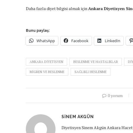
Daha fazla diyet bilgisi almak için
Ankara Diyetisyen S
Bunu paylaş:
WhatsApp
Facebook
LinkedIn
ANKARA DIYETISYEN
BESLENME VE HASTALIKLAR
DI
MIGREN VE BESLENME
SAĞLIKLI BESLENME
0 yorum
SINEM AKGÜN
Diyetisyen Sinem Akgün Ankara Hacett