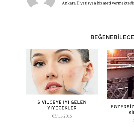
Ankara Diyetisyen hizmeti vermektedir
BEĞENEBILECE
SIVILCEYE İYI GELEN
EGZERSIZ
YIYECEKLER
K
03/11/2016