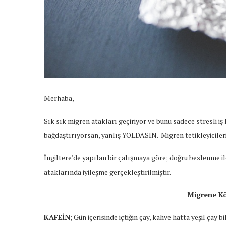
Merhaba,
Sık sık migren atakları geçiriyor ve bunu sadece stresli i
bağdaştırıyorsan, yanlış YOLDASIN. Migren tetikleyicileri b
İngiltere’de yapılan bir çalışmaya göre; doğru beslenme 
ataklarında iyileşme gerçekleştirilmiştir.
Migrene Kö
KAFEİN
; Gün içerisinde içtiğin çay, kahve hatta yeşil çay b