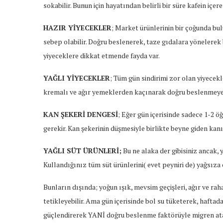
sokabilir. Bunun için hayatından belirli bir süre kafein iç
HAZIR YİYECEKLER
; Market ürünlerinin bir çoğunda bu
sebep olabilir. Doğru beslenerek, taze gıdalara yönelerek 
yiyeceklere dikkat etmende fayda var.
YAĞLI YİYECEKLER
; Tüm gün sindirimi zor olan yiyecekl
kremalı ve ağır yemeklerden kaçınarak doğru beslenmeye 
KAN ŞEKERİ DENGESİ
; Eğer gün içerisinde sadece 1-2 
gerekir. Kan şekerinin düşmesiyle birlikte beyne giden kanı
YAĞLI SÜT ÜRÜNLERİ;
Bu ne alaka der gibisiniz ancak, y
Kullandığınız tüm süt ürünlerini( evet peyniri de) yağsıza
Bunların dışında; yoğun ışık, mevsim geçişleri, ağır ve raha
tetikleyebilir. Ama gün içerisinde bol su tüketerek, haftad
güçlendirerek YANİ doğru beslenme faktörüyle migren atak