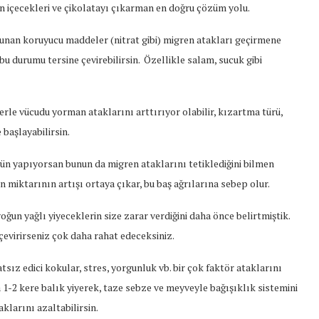
eren içecekleri ve çikolatayı çıkarman en doğru çözüm yolu.
lunan koruyucu maddeler (nitrat gibi) migren atakları geçirmene
bu durumu tersine çevirebilirsin. Özellikle salam, sucuk gibi
erle vücudu yorman ataklarını arttırıyor olabilir, kızartma türü,
başlayabilirsin.
öğün yapıyorsan bunun da migren ataklarını tetiklediğini bilmen
n miktarının artışı ortaya çıkar, bu baş ağrılarına sebep olur.
oğun yağlı yiyeceklerin size zarar verdiğini daha önce belirtmiştik.
 çevirirseniz çok daha rahat edeceksiniz.
tsız edici kokular, stres, yorgunluk vb. bir çok faktör ataklarını
a 1-2 kere balık yiyerek, taze sebze ve meyveyle bağışıklık sistemini
larını azaltabilirsin.