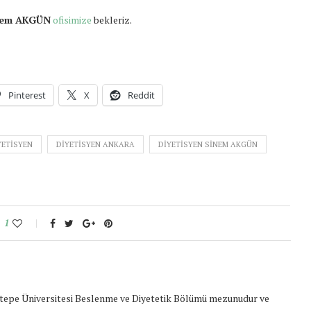
inem AKGÜN
ofisimize
bekleriz.
Pinterest
X
Reddit
YETISYEN
DIYETISYEN ANKARA
DIYETISYEN SINEM AKGÜN
1
epe Üniversitesi Beslenme ve Diyetetik Bölümü mezunudur ve