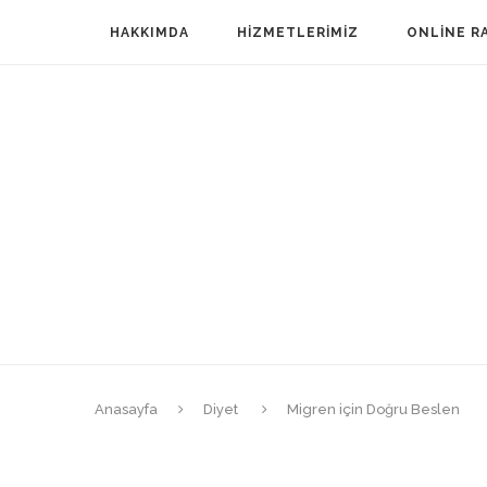
HAKKIMDA
HIZMETLERIMIZ
ONLINE R
Anasayfa
Diyet
Migren için Doğru Beslen