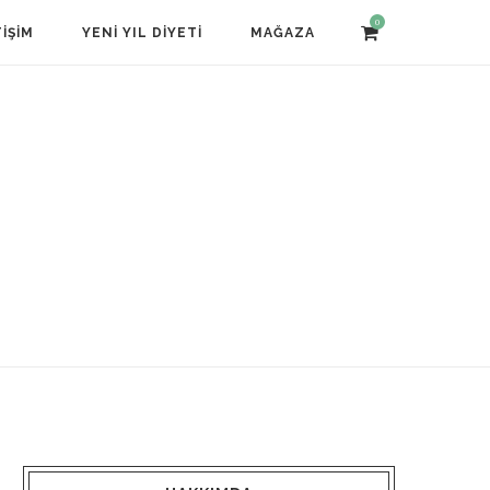
0
TIŞIM
YENI YIL DIYETI
MAĞAZA