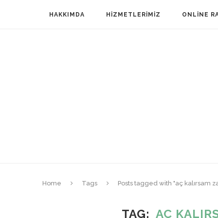
HAKKIMDA
HIZMETLERIMIZ
ONLINE R
Home
Tags
Posts tagged with "aç kalırsam za
TAG
AÇ KALIR