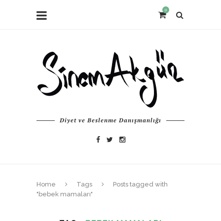
0
Diyet ve Beslenme Danışmanlığı
Home
Tags
Posts tagged with
"bebek mamaları"