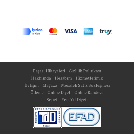
Başarı Hikayeleri
Gizlilik Politikası
Hakkımda
Hesabım
Hizmetlerimiz
İletişim
Mağaza
Mesafeli Satış Sözleşmesi
Ödeme
Online Diyet
Online Randevu
Sepet
Yeni Yıl Diyeti