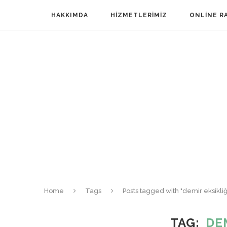
HAKKIMDA
HIZMETLERIMIZ
ONLINE R
Home
Tags
Posts tagged with "demir eksikliğ
TAG
DE