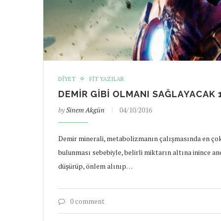
DIYET
FIT YAZILAR
DEMIR GIBI OLMANI SAĞLAYACAK 
by
Sinem Akgün
04/10/2016
Demir minerali, metabolizmanın çalışmasında en çok 
bulunması sebebiyle, belirli miktarın altına inince a
düşürüp, önlem alınıp…
0 comment