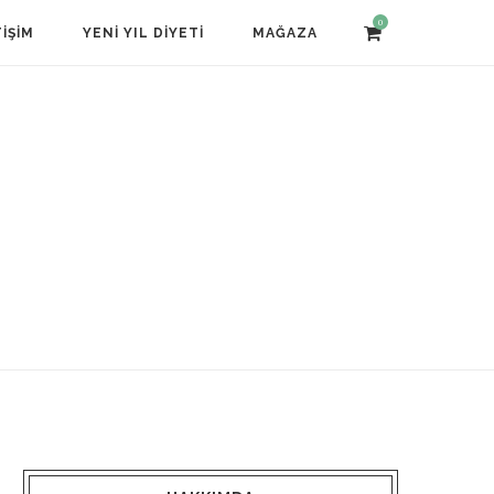
0
TIŞIM
YENI YIL DIYETI
MAĞAZA