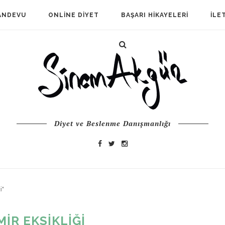
ANDEVU
ONLINE DIYET
BAŞARI HIKAYELERI
İLE
Diyet ve Beslenme Danışmanlığı
i"
MIR EKSIKLIĞI