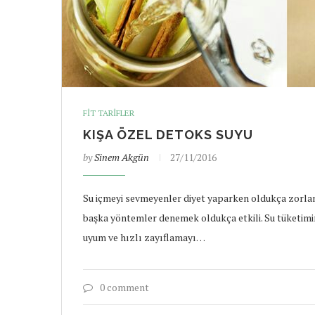
FIT TARIFLER
KIŞA ÖZEL DETOKS SUYU
by
Sinem Akgün
27/11/2016
Su içmeyi sevmeyenler diyet yaparken oldukça zorlanı
başka yöntemler denemek oldukça etkili. Su tüketim
uyum ve hızlı zayıflamayı…
0 comment