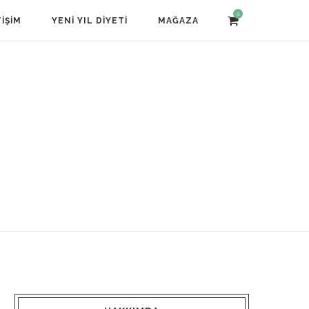
0
TIŞIM
YENI YIL DIYETI
MAĞAZA