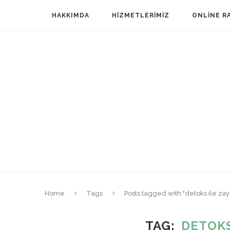
HAKKIMDA
HIZMETLERIMIZ
ONLINE R
Home
Tags
Posts tagged with "detoks ile za
TAG
DETOKS