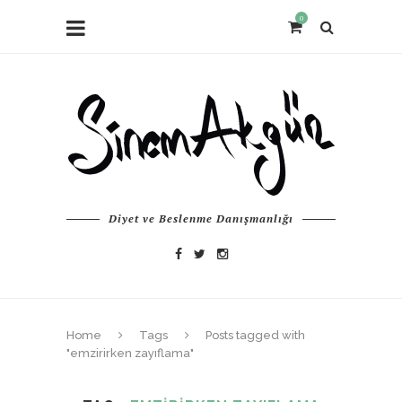
0
Diyet ve Beslenme Danışmanlığı
Home
Tags
Posts tagged with
"emzirirken zayıflama"