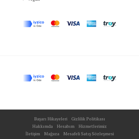
Başarı Hikayeleri
Gizlilik Politikası
Hakkımda
Hesabım
Hizmetlerimiz
İletişim
Mağaza
Mesafeli Satış Sözleşmesi