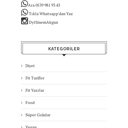
Ara 0539 981 93 43
Tıkla Whatsapp'dan Yaz
DytSinemAkgun
KATEGORILER
Diyet
Fit Tarifler
Fit Yazılar
Food
Süper Gıdalar
Vegan